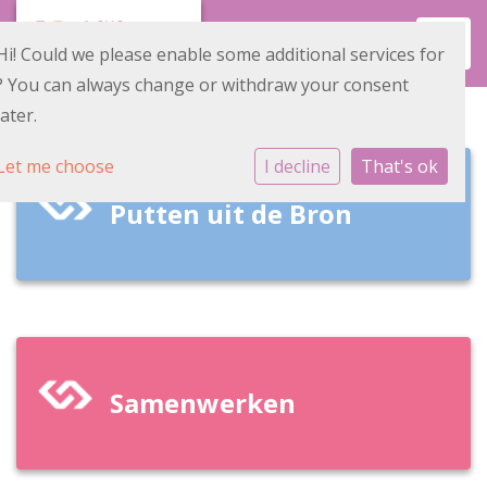
Toggl
Hi! Could we please enable some additional services for
? You can always change or withdraw your consent
later.
Let me choose
I decline
That's ok
Putten uit de Bron
Samenwerken