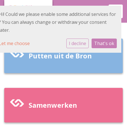
Toggl
Hi! Could we please enable some additional services for
? You can always change or withdraw your consent
later.
Let me choose
I decline
That's ok
Putten uit de Bron
Samenwerken